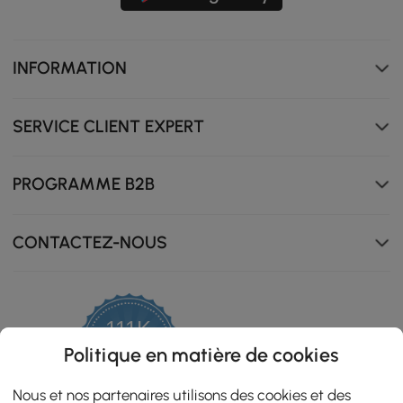
INFORMATION
SERVICE CLIENT EXPERT
PROGRAMME B2B
CONTACTEZ-NOUS
111K
4.8
Politique en matière de cookies
star
ZERTIFIZIERTE BEWERTUNGEN
rating
Nous et nos partenaires utilisons des cookies et des