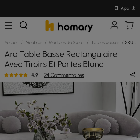
App
/
/
/
/
Accueil
Meubles
Meubles de Salon
Tables basses
SKU: J
Aro Table Basse Rectangulaire
Avec Tiroirs Et Portes Blanc
4.9
24 Commentaires