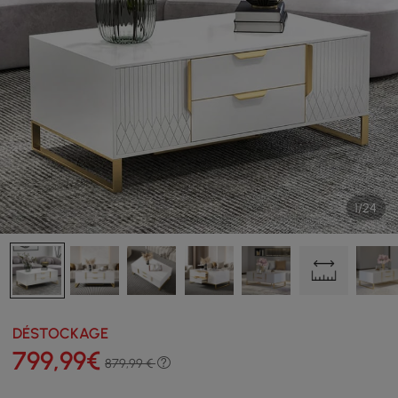
1/24
DÉSTOCKAGE
799
,99
€
879,99 €