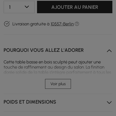
1
AJOUTER AU PANIER
Livraison gratuite à
10557-Berlin
POURQUOI VOUS ALLEZ L'ADORER
Cette table basse en bois sculpté peut ajouter une
touche de raffinement au design du salon. La finition
dorée solide de la table s'intègre parfaitement à tous les
genres architecturaux, et le plateau en grain de bois
brun vieilli ajoute une touche rustique à l'apparence
Voir plus
générale. L'ensemble de meubles table basse avec
portes et tiroirs, superbement créé avec un grain fin et
une poignée dorée, apporte une sensation d'ordre
POIDS ET DIMENSIONS
rafraîchissante à la maison. Avec cet article
contemporain de la série de tables basses noires ou
blanches, vous pouvez ajouter une touche de propreté à