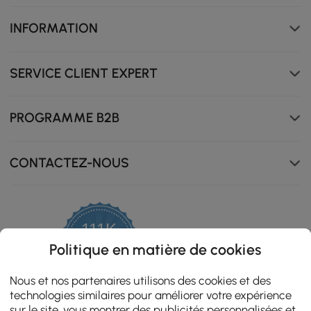
INFORMATION
SERVICE CLIENT EXPERT
PROGRAMME B2B
CONTACTEZ-NOUS
111K
4.8
Politique en matière de cookies
star
ZERTIFIZIERTE BEWERTUNGEN
rating
Nous et nos partenaires utilisons des cookies et des
technologies similaires pour améliorer votre expérience
sur le site, vous montrer des publicités personnalisées et