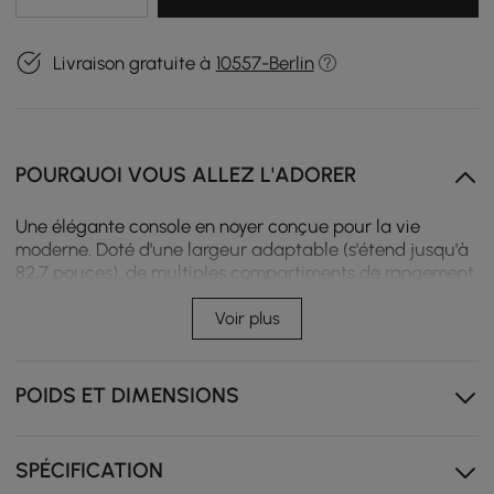
Livraison gratuite à
10557-Berlin
POURQUOI VOUS ALLEZ L'ADORER
Une élégante console en noyer conçue pour la vie
moderne. Doté d'une largeur adaptable (s'étend jusqu'à
82,7 pouces), de multiples compartiments de rangement
et d'une gestion intelligente des câbles, il rationalise
votre centre de divertissement. Les détails sophistiqués à
Voir plus
lattes ajoutent un caractère raffiné.
Fabriqué avec du bois d'ingénierie durable et un riche
POIDS ET DIMENSIONS
placage de bois pour une stabilité durable et une
beauté au quotidien.
Réglez la largeur de compact à 82,7 pouces pour
SPÉCIFICATION
s'adapter parfaitement à votre espace et à la taille de