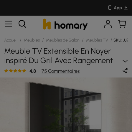
App
/
/
/
/
Accueil
Meubles
Meubles de Salon
Meubles TV
SKU: JJ9
Meuble TV Extensible En Noyer
Inspiré Du Gril Avec Rangement
(1600 Mm À 2100 Mm)
4.8
75 Commentaires