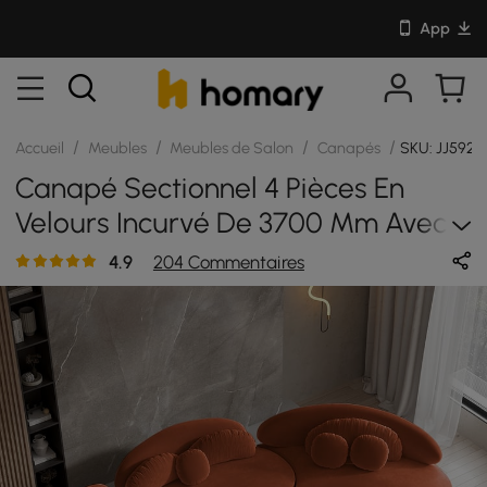
App
/
/
/
/
Accueil
Meubles
Meubles de Salon
Canapés
SKU: JJ592X
Canapé Sectionnel 4 Pièces En
Velours Incurvé De 3700 Mm Avec
Pouf Et Oreillers
4.9
204 Commentaires