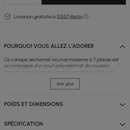
Livraison gratuite à
10557-Berlin
POURQUOI VOUS ALLEZ L'ADORER
Ce canapé sectionnel incurvé moderne à 7 places est
accompagné d'un pouf polyvalent et de coussins
assortis. Son design épuré et ses matériaux haut de
gamme lui confèrent élégance et confort, mettant en
valeur les deux caractéristiques de tout espace de vie.
Voir plus
Parfait pour les grands salons ou les espaces
décloisonnés, il offre de nombreux sièges et une
atmosphère raffinée propice au divertissement et à la
POIDS ET DIMENSIONS
détente.
Cadre en bois
SPÉCIFICATION
Rembourrage en velours moelleux