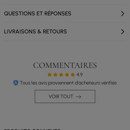
Coussin rembourré en mousse haute densité
QUESTIONS ET RÉPONSES
Pieds en acier inoxydable
Peut accueillir jusqu'à 7 personnes
LIVRAISONS & RETOURS
Trois sections modulaires et un pouf
Des coussins drapés et des coussins de dossier
moelleux sont inclus
COMMENTAIRES
4.9
Tous les avis proviennent d'acheteurs vérifiés
VOIR TOUT