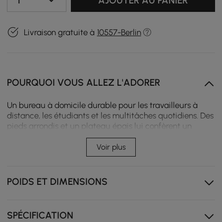
1
AJOUTER AU PANIER
Livraison gratuite à
10557-Berlin
POURQUOI VOUS ALLEZ L'ADORER
Un bureau à domicile durable pour les travailleurs à
distance, les étudiants et les multitâches quotidiens. Des
pieds arrondis et un plateau épais lui confèrent un
aspect solide et raffiné, tandis que des prises de courant
intégrées et 3 tiroirs permettent de recharger les
Voir plus
appareils et de ranger les essentiels.
Pieds de table arrondis et épaissis : plus esthétiques et
POIDS ET DIMENSIONS
capacité de charge renforcée
Bureau avec 3 tiroirs spacieux : répond aux besoins de
rangement quotidiens
SPÉCIFICATION