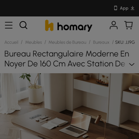
App
/
/
/
/
Accueil
Meubles
Meubles de Bureau
Bureaux
SKU: JJ9G9
Bureau Rectangulaire Moderne En
Noyer De 160 Cm Avec Station De
Charge Et Rangement