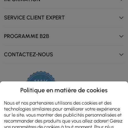
SERVICE CLIENT EXPERT
PROGRAMME B2B
CONTACTEZ-NOUS
111K
4.8
Politique en matière de cookies
star
ZERTIFIZIERTE BEWERTUNGEN
rating
Nous et nos partenaires utilisons des cookies et des
technologies similaires pour améliorer votre expérience
sur le site, vous montrer des publicités personnalisées et
recommander des produits que vous allez adorer! Gérez
vos paramètres de cookies à tout moment. Pour plus