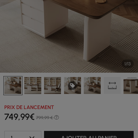
1/13
PRIX DE LANCEMENT
749
,99
€
799,99 €