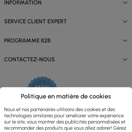
INFORMATION
SERVICE CLIENT EXPERT
PROGRAMME B2B
CONTACTEZ-NOUS
111K
4.8
Politique en matière de cookies
star
ZERTIFIZIERTE BEWERTUNGEN
rating
Nous et nos partenaires utilisons des cookies et des
technologies similaires pour améliorer votre expérience
sur le site, vous montrer des publicités personnalisées et
recommander des produits que vous allez adorer! Gérez