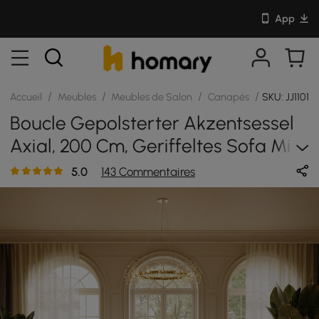
App
/
/
/
/
Accueil
Meubles
Meubles de Salon
Canapés
SKU: JJ1101
Boucle Gepolsterter Akzentsessel
Axial, 200 Cm, Geriffeltes Sofa Mit
Goldfarbenen Beinen Und Kissen
5.0
143 Commentaires