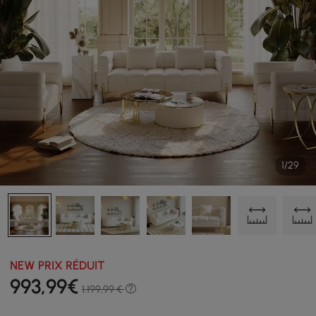
1/29
NEW PRIX RÉDUIT
993
,99
€
1.199,99 €