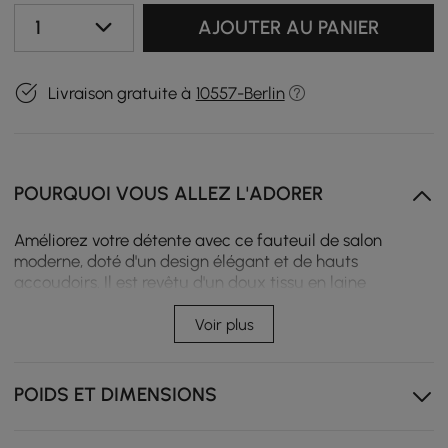
1
AJOUTER AU PANIER
Livraison gratuite à
10557-Berlin
POURQUOI VOUS ALLEZ L'ADORER
Améliorez votre détente avec ce fauteuil de salon
moderne, doté d'un design élégant et de hauts
accoudoirs. Il est revêtu d'un doux tissu en laine
d'agneau et offre un confort de repos ultime. Le
rembourrage moelleux et les pieds en métal doré
Voir plus
garantissent durabilité et style, ce qui en fait le
complément parfait à tout espace de vie. Ce canapé 3
places se caractérise par des formes douces et
POIDS ET DIMENSIONS
incurvées, de longues lignes horizontales et des pieds en
métal brillant. L'assise extra profonde le rend parfait