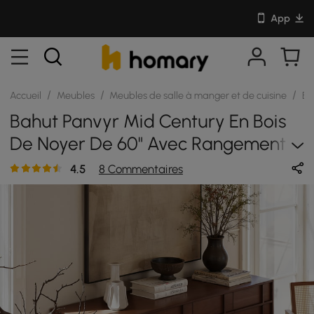
App
/
/
/
Accueil
Meubles
Meubles de salle à manger et de cuisine
Bu
Bahut Panvyr Mid Century En Bois
De Noyer De 60" Avec Rangement
Et Étagères Réglables
4.5
8 Commentaires