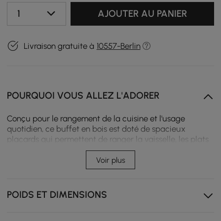
1
AJOUTER AU PANIER
Livraison gratuite à
10557-Berlin
POURQUOI VOUS ALLEZ L'ADORER
Conçu pour le rangement de la cuisine et l'usage
quotidien, ce buffet en bois est doté de spacieux
placards qui permettent de ranger la vaisselle, les plats
de service et les essentiels de la maison tout en
conservant un espace repas propre et ordonné.
Voir plus
Les portes d'armoire à panneaux créent un look épuré
tout en dissimulant le rangement quotidien.
POIDS ET DIMENSIONS
Le placage en frêne ajoute une texture naturelle et
une durabilité pour une utilisation quotidienne à long