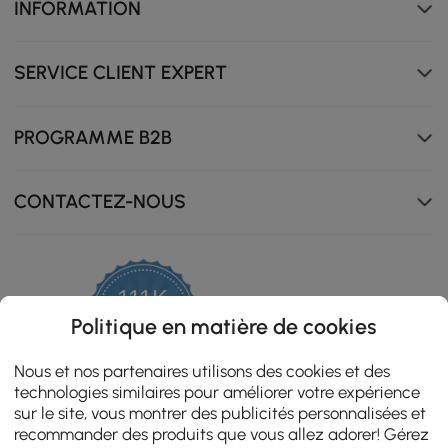
INFORMATION
SERVICE CLIENT EXPERT
PROGRAMME B2B
Conception spéciale des panneaux pour créer une
façade architecturale dynamique.
CONTACTEZ-NOUS
111K
4.8
Politique en matière de cookies
star
ZERTIFIZIERTE BEWERTUNGEN
rating
Nous et nos partenaires utilisons des cookies et des
technologies similaires pour améliorer votre expérience
sur le site, vous montrer des publicités personnalisées et
recommander des produits que vous allez adorer! Gérez