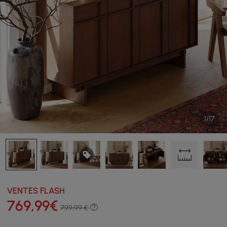
1/17
VENTES FLASH
769
,99
€
799,99 €