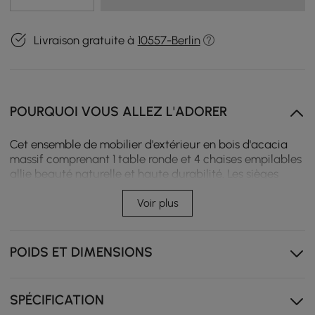
Livraison gratuite à
10557-Berlin
POURQUOI VOUS ALLEZ L'ADORER
Cet ensemble de mobilier d'extérieur en bois d'acacia
massif comprenant 1 table ronde et 4 chaises empilables
allie beauté naturelle et haute durabilité. Les sièges
tissés à la main et la conception ergonomique
garantissent le confort pendant les longues périodes
Voir plus
estivales à l'extérieur.
【Bois d'acacia】Grâce à sa densité de fibres
POIDS ET DIMENSIONS
naturellement élevée, il est robuste, durable et dur
【Comme neuf depuis des années】Corde tissée à la
main avec sensation respirante, imperméable, à
SPÉCIFICATION
séchage rapide et résistante aux couleurs