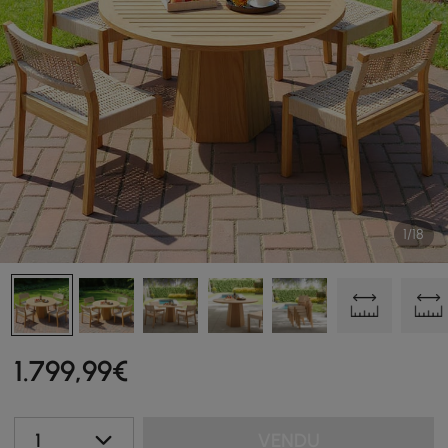
1/18
1.799
,99
€
1
VENDU