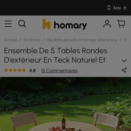
App
/
/
/
Accueil
Extérieur
Meubles de salle à manger d'extérieur
Ens
Ensemble De 5 Tables Rondes
D'extérieur En Teck Naturel Et
Chaises Tissées En Corde
4.8
15 Commentaires