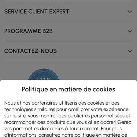
SERVICE CLIENT EXPERT
PROGRAMME B2B
CONTACTEZ-NOUS
111K
4.8
Politique en matière de cookies
Le plateau en bois d'acacia à lattes permet un drainage
star
ZERTIFIZIERTE BEWERTUNGEN
rating
rapide de l'eau, la gardant au sec et prête à l'emploi.
Nous et nos partenaires utilisons des cookies et des
technologies similaires pour améliorer votre expérience
sur le site, vous montrer des publicités personnalisées et
recommander des produits que vous allez adorer! Gérez
vos paramètres de cookies à tout moment. Pour plus
d'informations, consultez notre
politique en matière de