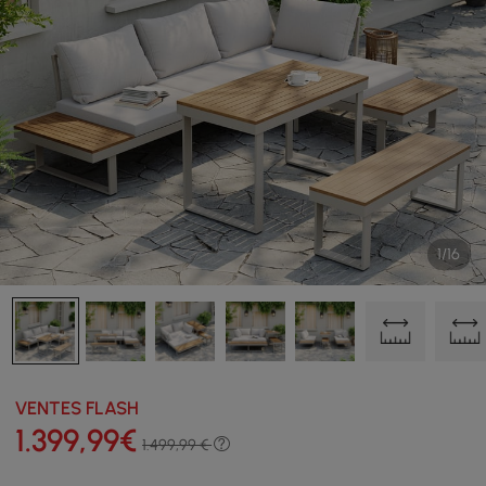
1/16
VENTES FLASH
1.399
,99
€
1.499,99 €