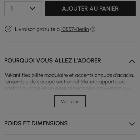
1
AJOUTER AU PANIER
Livraison gratuite à
10557-Berlin
POURQUOI VOUS ALLEZ L'ADORER
Mêlant flexibilité modulaire et accents chauds d'acacia,
l'ensemble de canapé sectionnel Slatera apporte un
confort durable et un agencement plus polyvalent aux
patios, terrasses et jardins pour la détente quotidienne
et les réceptions en extérieur faciles.
Voir plus
Le tissu haute performance tout temps est amovible
et offre une résistance à la décoloration, à l'eau, à la
POIDS ET DIMENSIONS
moisissure et aux taches tout en restant
luxueusement doux.