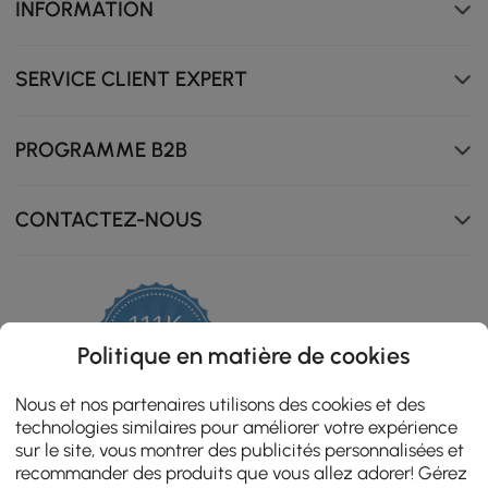
INFORMATION
SERVICE CLIENT EXPERT
PROGRAMME B2B
CONTACTEZ-NOUS
111K
4.8
Politique en matière de cookies
star
ZERTIFIZIERTE BEWERTUNGEN
rating
Nous et nos partenaires utilisons des cookies et des
technologies similaires pour améliorer votre expérience
sur le site, vous montrer des publicités personnalisées et
Cette table d'appoint polyvalente offre une double
recommander des produits que vous allez adorer! Gérez