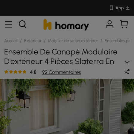
App
/
/
/
Accueil
Extérieur
Mobilier de salon extérieur
Ensembles pour
Ensemble De Canapé Modulaire
D'extérieur 4 Pièces Slaterra En
Acacia Et Aluminium Gris Clair
4.8
92 Commentaires