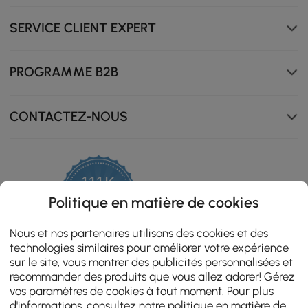
SERVICE CLIENT EXPERT
PROGRAMME B2B
CONTACTEZ-NOUS
111K
4.8
Politique en matière de cookies
star
ZERTIFIZIERTE BEWERTUNGEN
rating
Nous et nos partenaires utilisons des cookies et des
technologies similaires pour améliorer votre expérience
sur le site, vous montrer des publicités personnalisées et
recommander des produits que vous allez adorer! Gérez
vos paramètres de cookies à tout moment. Pour plus
d'informations, consultez notre
politique en matière de