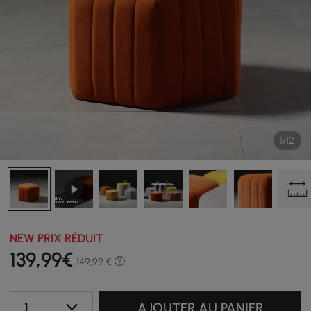
1/12
NEW PRIX RÉDUIT
139
,99
€
149,99 €
1
AJOUTER AU PANIER