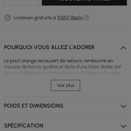
Livraison gratuite à
10557-Berlin
POURQUOI VOUS ALLEZ L'ADORER
Le pouf orange recouvert de velours, rembourré en
mousse de haute qualité et doté d'une base dorée, est
un ajout élégant à votre maison, qu'il s'agisse de votre
salon, chambre à coucher, bureau, placard, salle de jeux
pour enfants, dortoir universitaire ou studio.
Voir plus
Tissu en velours de qualité supérieure et éponge à
haute résilience
POIDS ET DIMENSIONS
Usages multiples
Aucun assemblage requis
SPÉCIFICATION