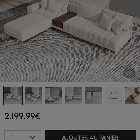
1/19
2.199
,99
€
1
AJOUTER AU PANIER