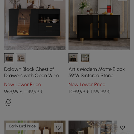
Dolawn Black Chest of
Artis Modern Matte Black
Drawers with Open Wine
59"W Sintered Stone
Rack, 1400 mm
Sideboard 3 Drawers
New Lower Price
New Lower Price
Kitchen Buffet Table
969
,99
€
1.149,99 €
1.099
,99
€
1.199,99 €
Early Bird Price