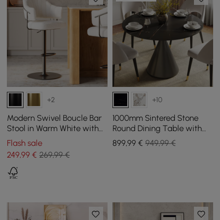
+2
+10
Modern Swivel Boucle Bar
1000mm Sintered Stone
Stool in Warm White with
Round Dining Table with
Height Adjustment and
Brushed Black Base Seats
Flash sale
899
,99
€
949,99 €
Matt Black Base, Set of 1
2-4 People
249
,99
€
269,99 €