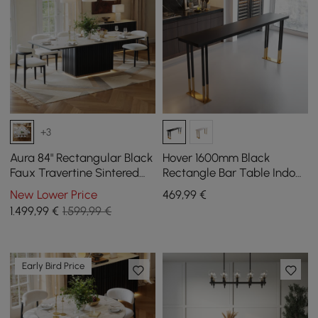
+3
Aura 84" Rectangular Black
Hover 1600mm Black
Faux Travertine Sintered
Rectangle Bar Table Indoor
Stone Dining Table, Fluted
in Gold Legs
New Lower Price
469
,99
€
Base, Seats 8
1.499
,99
€
1.599,99 €
Early Bird Price