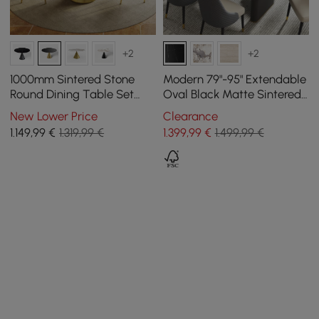
+2
+2
1000mm Sintered Stone
Modern 79"-95" Extendable
Round Dining Table Set
Oval Black Matte Sintered
with Brushed Gold Base
Stone Dining Table, Seats
New Lower Price
Clearance
Seats 2 People
6-10
1.149
,99
€
1.319,99 €
1.399
,99
€
1.499,99 €