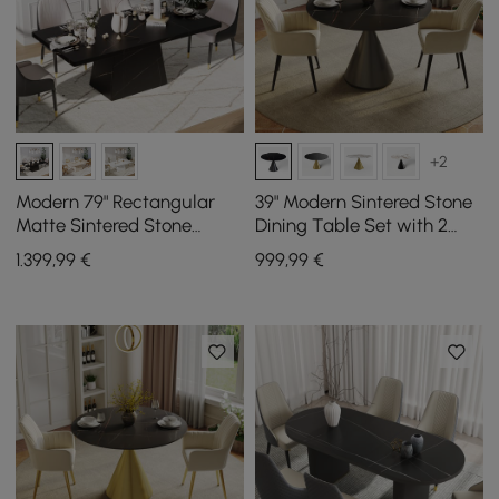
+2
Modern 79" Rectangular
39" Modern Sintered Stone
Matte Sintered Stone
Dining Table Set with 2
Dining Table,
Chairs
1.399
,99
€
999
,99
€
Indoor/Outdoor, Seats 6