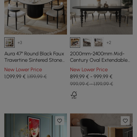
+3
+2
Aura 47" Round Black Faux
2000mm-2400mm Mid-
Travertine Sintered Stone
Century Oval Extendable
Dining Table, Fluted Base,
Dining Table Black Seats 6-
New Lower Price
New Lower Price
Seats 4
10 People
1.099
,99
€
1.199,99 €
899,99 € - 999,99 €
999,99 € - 1.199,99 €