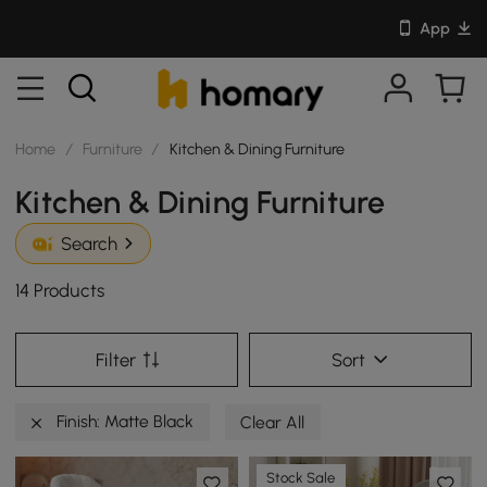
App
Home
/
Furniture
/
Kitchen & Dining Furniture
Kitchen & Dining Furniture
Search
14 Products
Filter
Sort
Finish: Matte Black
Clear All
Stock Sale