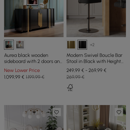
+2
Aurea black wooden
Modern Swivel Boucle Bar
sideboard with 2 doors and
Stool in Black with Height
2 shelves, 1600 mm
Adjustment and Matt Black
New Lower Price
249,99 € - 269,99 €
Base, Set of 1
1.099
,99
€
1.199,99 €
269,99 €