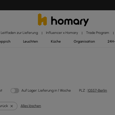
Leitfaden zur Lieferung
Influencer x Homary
Trade Program
|
|
|
eppich
Leuchten
Küche
Organisation
24H
ot
Auf Lager: Lieferung in 1 Woche
PLZ :
10557-Berlin
urück
Alles löschen