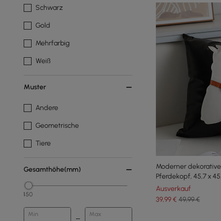
Schwarz
Gold
Mehrfarbig
Weiß
Muster
Andere
Geometrische
Tiere
Moderner dekorative
Gesamthöhe(mm)
Pferdekopf, 45,7 x 45
Ausverkauf
450
39
,99
€
49,99 €
Min
Max