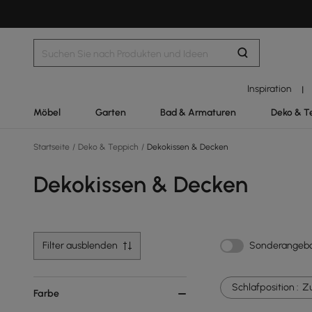
Inspiration
|
Möbel
Garten
Bad & Armaturen
Deko & T
Startseite
/
Deko & Teppich
/
Dekokissen & Decken
Dekokissen & Decken
Filter ausblenden
Sonderangeb
Schlafposition :
Z
Farbe