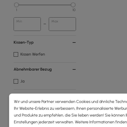
1
10
Min
Max
Kissen-Typ
Kissen Werfen
Abnehmbarer Bezug
Ja
Kissengröße
Wir und unsere Partner verwenden Cookies und ähnliche Techn
18 x 18"
Ihr Website-Erlebnis zu verbessern, Ihnen personalisierte Werbu
und Produkte zu empfehlen, die Sie lieben werden! Sie können 
Einstellungen jederzeit verwalten. Weitere Informationen finden 
Abdecken/einlegen