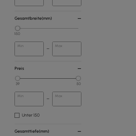
Gesamtbreite(mm)
450
Min
Max
Preis
39
50
Min
Max
Unter 150
Gesamttiefe(mm)