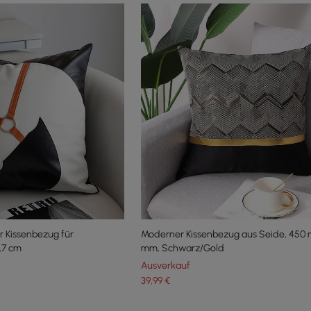
r Kissenbezug für
Moderner Kissenbezug aus Seide, 450
,7 cm
mm, Schwarz/Gold
Ausverkauf
39
,99
€