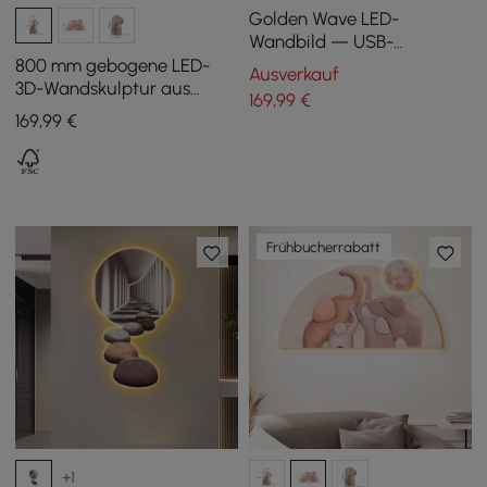
Golden Wave LED-
Wandbild — USB-
betrieben (1200 mm)
800 mm gebogene LED-
Ausverkauf
3D-Wandskulptur aus
169
,99
€
Acryl, Elefant, Mond,
169
,99
€
Kunstdekor, Wohnzimmer,
Schlafzimmer
Frühbucherrabatt
+1