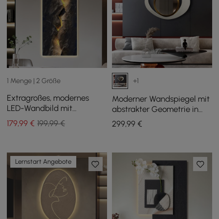
1 Menge | 2 Größe
+1
Extragroßes, modernes
Moderner Wandspiegel mit
LED-Wandbild mit
abstrakter Geometrie in
Hintergrundbeleuchtung,
Weiß und Gold als
179
,99
€
199,99 €
299
,99
€
Heimdekor — USB-
Dekoration für
betrieben
Wohnzimmer und
Schlafzimmer
Lernstart Angebote