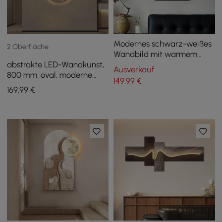
Modernes schwarz-weißes
2 Oberfläche
Wandbild mit warmem
abstrakte LED-Wandkunst,
LED-Licht und künstlicher
Ausverkauf
800 mm, oval, moderne
Orchidee — 600 mm x 490
149
,99
€
Gesichtsskulptur,
mm
169
,99
€
Dekoration für
Wohnzimmer und
Schlafzimmer