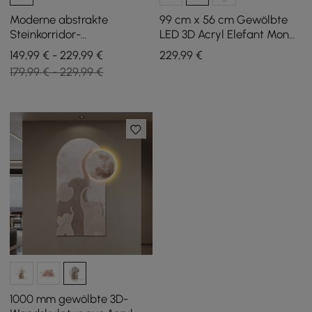
Moderne abstrakte
99 cm x 56 cm Gewölbte
Steinkorridor-
LED 3D Acryl Elefant Mond
Wanddekoration aus Acryl,
Wandskulptur Kunstdeko
149,99 € - 229,99 €
229
,99
€
1000 mm, für Wohnzimmer
Kinderzimmer
179,99 € - 229,99 €
und Schlafzimmer
Schlafzimmer
1000 mm gewölbte 3D-