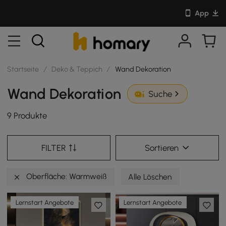
App
Startseite
/
Deko & Teppich
/
Wand Dekoration
Wand Dekoration
Suche
9 Produkte
FILTER
Sortieren
Oberfläche: Warmweiß
Alle Löschen
Lernstart Angebote
Lernstart Angebote