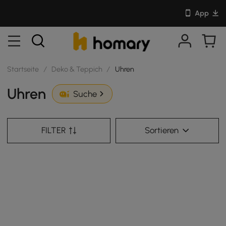
App
Startseite
/
Deko & Teppich
/
Uhren
Uhren
Suche
FILTER
Sortieren