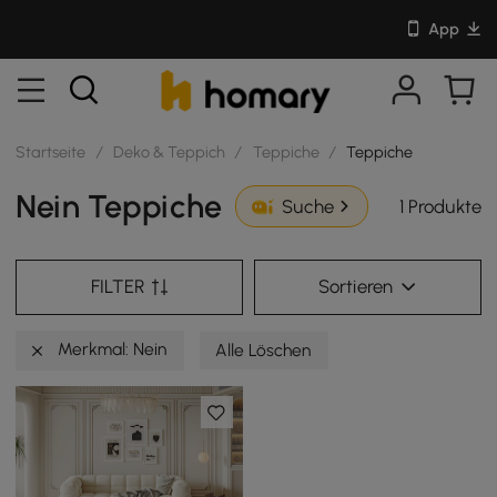
App
Startseite
/
Deko & Teppich
/
Teppiche
/
Teppiche
Nein Teppiche
1 Produkte
Suche
FILTER
Sortieren
Merkmal: Nein
Alle Löschen