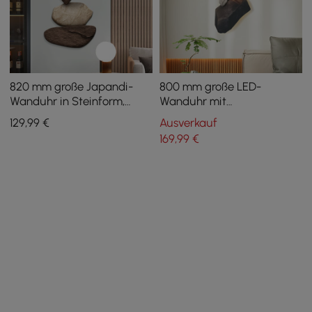
820 mm große Japandi-
800 mm große LED-
Wanduhr in Steinform,
Wanduhr mit
einzigartige
Fernbedienung — USB-
129
,99
€
Ausverkauf
unregelmäßige
betrieben, künstliches
169
,99
€
Inneneinrichtung, Kunst,
Pflanzendekor, dimmbar
Wohnzimmer