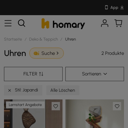
App
Startseite
/
Deko & Teppich
/
Uhren
Uhren
2 Produkte
Suche
FILTER
Sortieren
Stil: Japandi
Alle Löschen
Lernstart Angebote