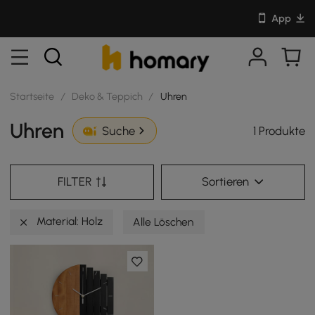
App
Startseite
/
Deko & Teppich
/
Uhren
Uhren
1 Produkte
Suche
FILTER
Sortieren
Material: Holz
Alle Löschen