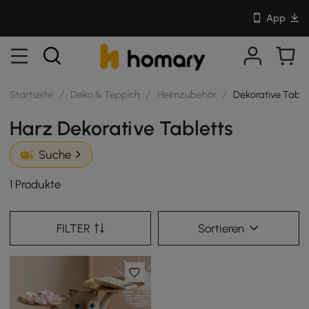
App
Startseite
/
Deko & Teppich
/
Heimzubehör
/
Dekorative Table
Harz Dekorative Tabletts
Suche
1 Produkte
FILTER
Sortieren