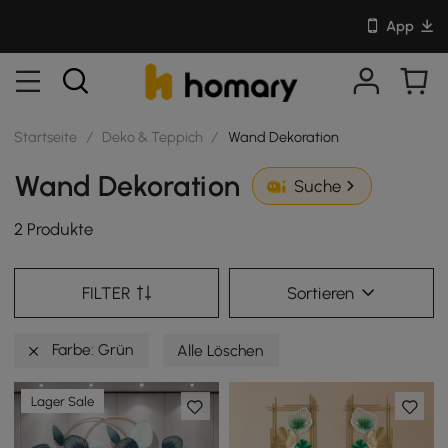
App
Startseite
/
Deko & Teppich
/
Wand Dekoration
Wand Dekoration
Suche
2 Produkte
FILTER
Sortieren
Farbe: Grün
Alle Löschen
Lager Sale