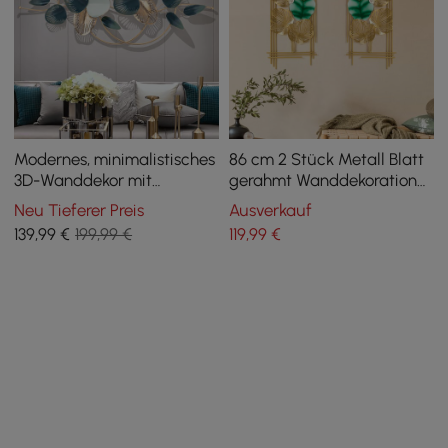
Modernes, minimalistisches
86 cm 2 Stück Metall Blatt
3D-Wanddekor mit
gerahmt Wanddekoration
ausgehöhlten
Gold & Grün Rechteck im
Neu Tieferer Preis
Ausverkauf
Metallblättern, klassische,
Wohnzimmer
139
,99
€
199,99 €
119
,99
€
modische Wanddekoration