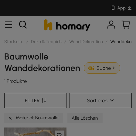
App
Startseite
/
Deko & Teppich
/
Wand Dekoration
/
Wanddekora
Baumwolle
Wanddekorationen
Suche
1 Produkte
FILTER
Sortieren
Material: Baumwolle
Alle Löschen