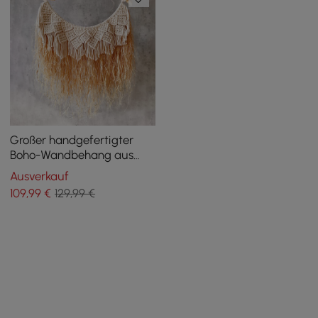
Großer handgefertigter
Boho-Wandbehang aus
gewebtem Raffia-Holz aus
Ausverkauf
natürlicher Baumwolle und
109
,99
€
129,99 €
Makramee