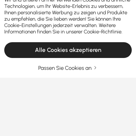
Technologien, um Ihr Website-Erlebnis zu verbessern,
Ihnen personalisierte Werbung zu zeigen und Produkte
zu empfehlen, die Sie lieben werden! Sie können Ihre
Cookie-Einstellungen jederzeit verwalten. Weitere
Informationen finden Sie in unserer
Cookie-Richtlinie
.
Alle Cookies akzeptieren
Passen Sie Cookies an
Warum Wandakzente eine lohnende
Investition sind
Warum Wandakzente wichtiger sind, als Sie
denken?
Haben Sie jemals Ihre Wände angesehen und das
Mehr sehen
Gefühl gehabt, dass sie ... nur Wände sind?
Products in the current category have been updated to show the latest 1 items