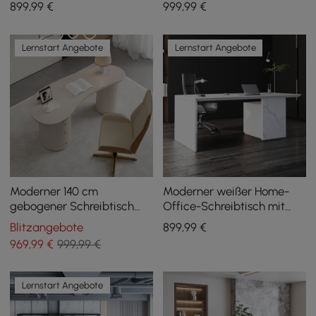
899
,99
€
999
,99
€
beweglichem
massiver 1520 mm großer
Aktenschrank (1520 mm)
Chefschreibtisch
Lernstart Angebote
Lernstart Angebote
Moderner 140 cm
Moderner weißer Home-
gebogener Schreibtisch
Office-Schreibtisch mit
aus warmweißem Holz mit
beweglichem
Blitzangebote
899
,99
€
3 Schubladen und
Aktenschrank (1520 mm)
969
,99
€
999,99 €
geriffelter Doppel-
Sockelbasis
Lernstart Angebote