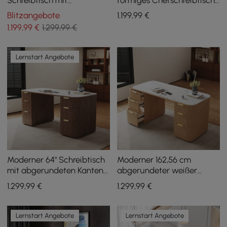
Schubladen in Weiß und
Set in mattem Warmweiß
Blitzangebote
1.199
,99
€
Natur, 152 cm
mit Schubladen, drehbares
1.199
,99
€
1.299,99 €
Design
Lernstart Angebote
Moderner 64" Schreibtisch
Moderner 162,56 cm
mit abgerundeten Kanten
abgerundeter weißer
aus Walnuss-Sinterstein
Sinterstein-Schreibtisch
1.299
,99
€
1.299
,99
€
mit Doppelfach
mit zwei Ablagefächern
Lernstart Angebote
Lernstart Angebote