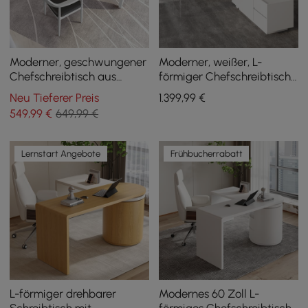
Moderner, geschwungener
Moderner, weißer, L-
Chefschreibtisch aus
förmiger Chefschreibtisch,
weißem Holz, 140 cm langer
1815 mm, mit Hubtisch, für
Neu Tieferer Preis
1.399
,99
€
gerader Schreibtisch mit 3
Rechtshänder
549
,99
€
649,99 €
ovalen Beinen
Lernstart Angebote
Frühbucherrabatt
L-förmiger drehbarer
Modernes 60 Zoll L-
Schreibtisch mit
förmiges Chefschreibtisch-