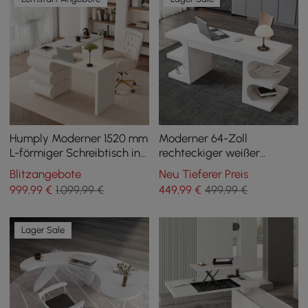
Humply Moderner 1520 mm
Moderner 64-Zoll
L-förmiger Schreibtisch in
rechteckiger weißer
Weiß
Schreibtisch mit Stauraum
Blitzangebote
Neu Tieferer Preis
999
,99
€
1.099,99 €
449
,99
€
499,99 €
Lager Sale