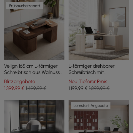
Frühbucherrabatt
Velign 165 cm L-förmiger
L-förmiger drehbarer
Schreibtisch aus Walnuss
Schreibtisch mit
mit Schubladen und
Schubladen in Altweiß, 152
Blitzangebote
Neu Tieferer Preis
Schrank, rechte Seite
cm
1.399
,99
€
1.499,99 €
1.199
,99
€
1.299,99 €
Lernstart Angebote