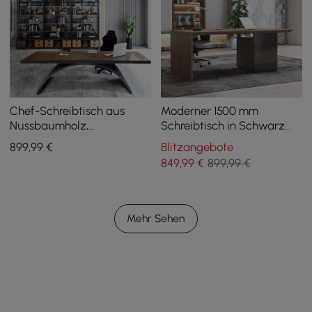
Chef-Schreibtisch aus
Moderner 1500 mm
Nussbaumholz,
Schreibtisch in Schwarz
rechteckiger, gerader
und Nussbaum mit
899
,99
€
Blitzangebote
Schreibtisch im
beweglichem
849
,99
€
899,99 €
Industriestil, 180 cm
Aktenschrank
Mehr Sehen