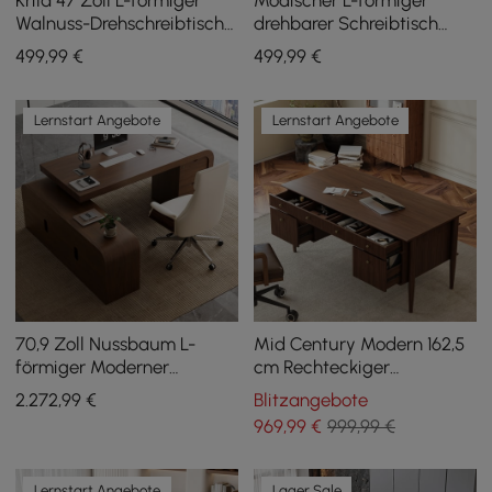
Walnuss-Drehschreibtisch
drehbarer Schreibtisch
mit Tastaturauszug
Ultic in Nussbaum mit
499
,99
€
499
,99
€
Stauraum, 120 cm
Lernstart Angebote
Lernstart Angebote
70,9 Zoll Nussbaum L-
Mid Century Modern 162,5
förmiger Moderner
cm Rechteckiger
Chefschreibtisch Linke
Schreibtisch aus
2.272
,99
€
Blitzangebote
Hand & Liegender Leder
Walnussfurnier mit 6
969
,99
€
999,99 €
Bürostuhl
Schubladen
Lernstart Angebote
Lager Sale