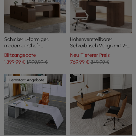
Schicker L-förmiger,
Höhenverstellbarer
moderner Chef-
Schreibtisch Velign mit 2-
Schreibtisch aus
türigem Stauraumschrank
Blitzangebote
Neu Tieferer Preis
Nussbaumholz mit viel
in Walnuss, 152 cm
1.899
,99
€
1.999,99 €
769
,99
€
849,99 €
Stauraum für die rechte
Hand (1800 mm)
Lernstart Angebote