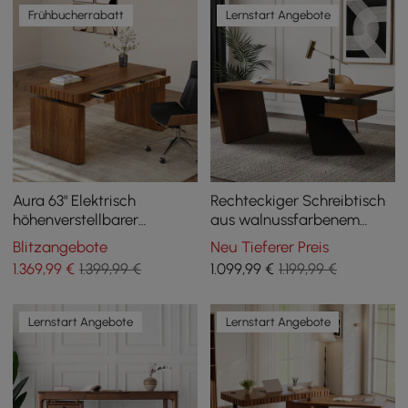
Frühbucherrabatt
Lernstart Angebote
Aura 63" Elektrisch
Rechteckiger Schreibtisch
höhenverstellbarer
aus walnussfarbenem
Stehschreibtisch mit
Gummibaumholz mit
Blitzangebote
Neu Tieferer Preis
geriffeltem Walnussdesign
Schublade, 180 cm
1.369
,99
€
1.399,99 €
1.099
,99
€
1.199,99 €
Lernstart Angebote
Lernstart Angebote