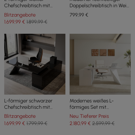
Chefschreibtisch mit
Doppelschreibtisch in Weiß
rechtsseitigem Anbau, 180
mit Schubladen, 240 cm
Blitzangebote
799
,99
€
cm
1.699
,99
€
1.899,99 €
L-förmiger schwarzer
Modernes weißes L-
Chefschreibtisch mit
förmiges Set mit
linksseitigem Anbau, 180
Chefschreibtisch und
Blitzangebote
Neu Tieferer Preis
cm
Bürostuhl für Rechtshänder
1.699
,99
€
1.799,99 €
2.180
,99
€
2.599,99 €
(1800 mm)