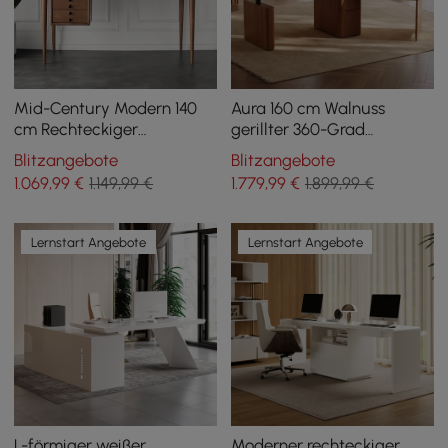
Mid-Century Modern 140
Aura 160 cm Walnuss
cm Rechteckiger
gerillter 360-Grad
Schreibtisch aus Walnuss-
drehbarer Schreibtisch
Blitzangebote
Blitzangebote
Eschenholz mit 3
elektrisch
1.069
,99
€
1.149,99 €
1.779
,99
€
1.899,99 €
Schubladen
höhenverstellbarer
Stehschreibtisch
Lernstart Angebote
Lernstart Angebote
L-förmiger weißer
Moderner rechteckiger