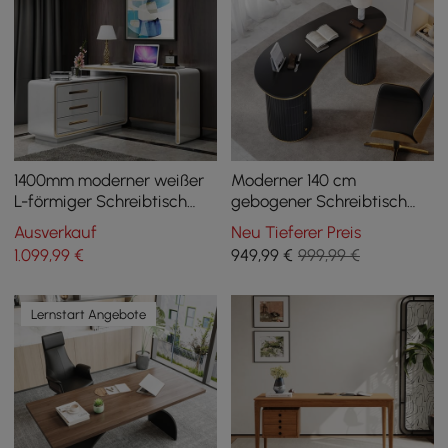
1400mm moderner weißer
Moderner 140 cm
L-förmiger Schreibtisch
gebogener Schreibtisch
Ecke drehbarer
aus schwarzem Holz mit 3
Ausverkauf
Neu Tieferer Preis
Computertisch mit Schrank
Schubladen und geriffelter
1.099
,99
€
949
,99
€
999,99 €
Doppel-Sockelbasis
Lernstart Angebote