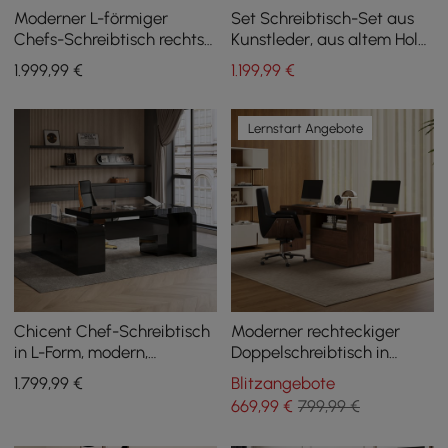
Moderner L-förmiger
Set Schreibtisch-Set aus
Chefs-Schreibtisch rechts
Kunstleder, aus altem Holz,
mit Stauraum, 180 cm
1400 mm, Schwarz
1.999
,99
€
1.199
,99
€
Lernstart Angebote
Chicent Chef-Schreibtisch
Moderner rechteckiger
in L-Form, modern,
Doppelschreibtisch in
schwarz, mit viel
Nussbaum mit
1.799
,99
€
Blitzangebote
Stauraum für die rechte
Schubladen, 240 cm
669
,99
€
799,99 €
Hand (1800 mm)