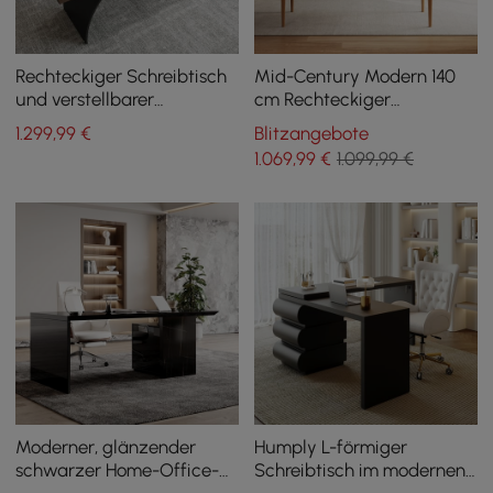
Rechteckiger Schreibtisch
Mid-Century Modern 140
und verstellbarer
cm Rechteckiger
Schreibtischstuhl aus
Schreibtisch aus Natur-
1.299
,99
€
Blitzangebote
Leder, 1800 mm, industriell
Eschenholz mit 3
1.069
,99
€
1.099,99 €
Schubladen
Moderner, glänzender
Humply L-förmiger
schwarzer Home-Office-
Schreibtisch im modernen
Schreibtisch mit
minimalistischen Stil,