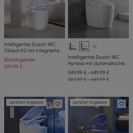
Intelligentes Dusch-WC
+2
Glowin K2 mit integriertem
Wassertank
Intelligentes Dusch-WC
Blitzangebote
Hynova mit automatischer
599
,99
€
Spülung und
549,99 € - 649,99 €
Deckelöffnung, Weiß
569,99 € - 649,99 €
Lernstart Angebote
Lernstart Angebote