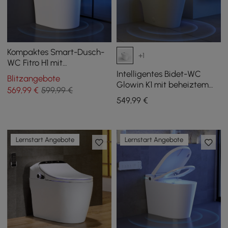
Kompaktes Smart-Dusch-
+1
WC Fitro H1 mit
Geruchsabsaugung und
Intelligentes Bidet-WC
Blitzangebote
automatischer Spülung
Glowin K1 mit beheiztem
569
,99
€
599,99 €
Sitz und hinterer
549
,99
€
Umgebungsbeleuchtung
Lernstart Angebote
Lernstart Angebote