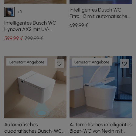
Intelligentes Dusch WC
+3
Fitro H2 mit automatischer
Spülung und UV-
Intelligentes Dusch WC
699
,99
€
Desinfektion
Hynova AX2 mit UV-
Desinfektion und
599
,99
€
799,99 €
automatischer
Deckelöffnung, Weiß
Lernstart Angebote
Lernstart Angebote
Automatisches
Automatisches intelligentes
quadratisches Dusch-WC
Bidet-WC von Nexin mit