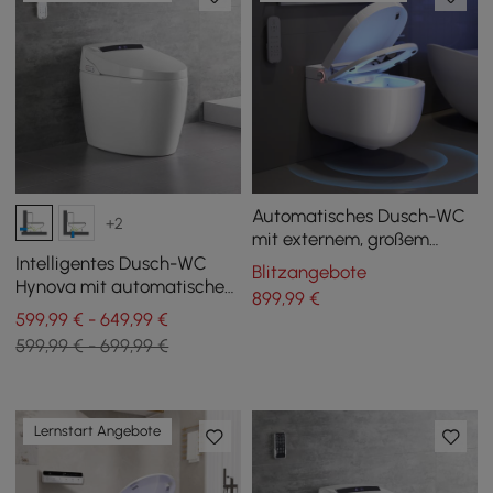
Automatisches Dusch-WC
+2
mit externem, großem
Spülkasten und UV-
Intelligentes Dusch-WC
Blitzangebote
Sterilisation
Hynova mit automatischer
899
,99
€
Spülung und
599,99 € - 649,99 €
Deckelöffnung, Weiß
599,99 € - 699,99 €
Lernstart Angebote