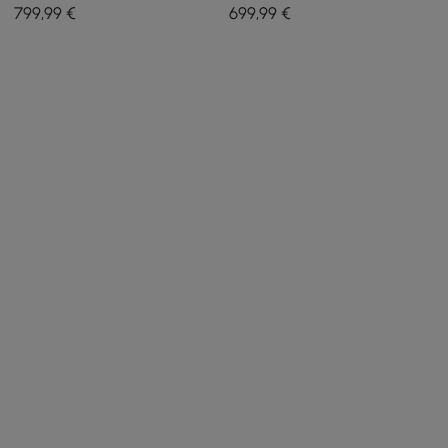
Airloo mit
Schaumschutz und
799
,99
€
699
,99
€
Absenkautomatik und
Aromatherapie
Sitzheizung