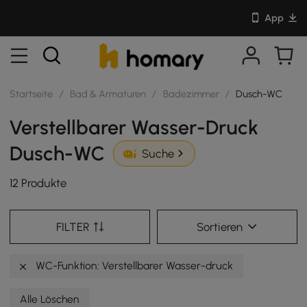
App
Startseite
/
Bad & Armaturen
/
Badezimmer
/
Dusch-WC
Verstellbarer Wasser-Druck
Dusch-WC
Suche
12 Produkte
FILTER
Sortieren
WC-Funktion: Verstellbarer Wasser-druck
Alle Löschen