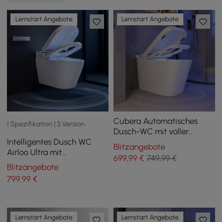
Lernstart Angebote
Lernstart Angebote
Cubera Automatisches
1 Spezifikation | 3 Version
Dusch-WC mit voller
Intelligentes Dusch WC
Funktion und Sitzheizung,
Blitzangebote
Airloo Ultra mit
Aromatherapie
699
,99
€
749,99 €
integriertem Tank, UV-
Blitzangebote
Desinfektion,
799
,99
€
Schaumschutz und
Doppelspülung
Lernstart Angebote
Lernstart Angebote