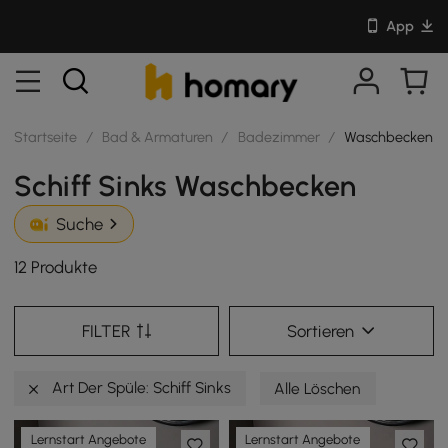
App
Startseite
/
Bad & Armaturen
/
Badezimmer
/
Waschbecken
Schiff Sinks Waschbecken
Suche
12 Produkte
FILTER
Sortieren
Art Der Spüle: Schiff Sinks
Alle Löschen
Lernstart Angebote
Lernstart Angebote