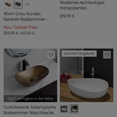
Modernes rechteckiges
+4
transparentes
Badezimmer-
40cm Grau Rundes
219
,99
€
Aufsatzwaschbecken aus
Keramik-Badezimmer-
Glas, transparentes
Waschbecken – Matt
Neu Tieferer Preis
Waschbecken mit Abfluss
glasiertes
129
,99
€
149,99 €
Aufsatzwaschbecken
Lernstart Angebote
Nicht verfügbar in der Nähe
Gold Keramik Arbeitsplatte
Badezimmer Waschbecken