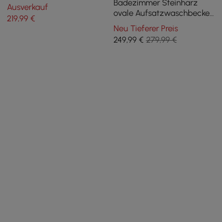
Boot geformt
Badezimmer Steinharz
Ausverkauf
ovale Aufsatzwaschbecken
219
,99
€
glänzend weiß mit Pop Up
Neu Tieferer Preis
Abfall
249
,99
€
279,99 €