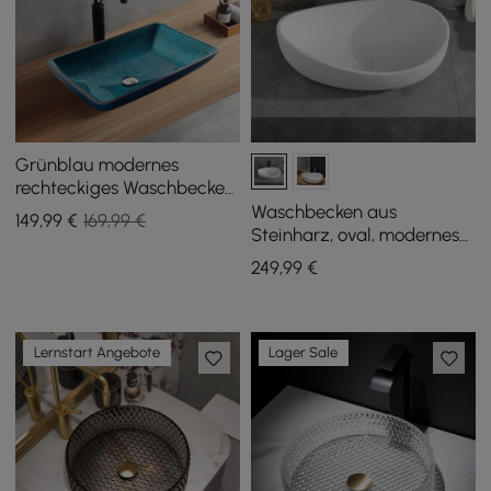
Grünblau modernes
rechteckiges Waschbecken
aus gehärtetem Glas für
Waschbecken aus
149
,99
€
169,99 €
Badezimmer
Steinharz, oval, modernes
Design, mattweiß, mit Pop-
249
,99
€
Up-Abfluss
Lernstart Angebote
Lager Sale