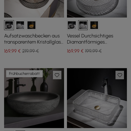
Aufsatzwaschbecken aus
Vessel Durchsichtiges
transparentem Kristallglas
Diamantförmiges
in Diamantform, 390 mm,
Kristallglas-
169
,99
€
219,99 €
169
,99
€
199,99 €
Schwarz
Badezimmerwaschbecken
Frühbucherrabatt