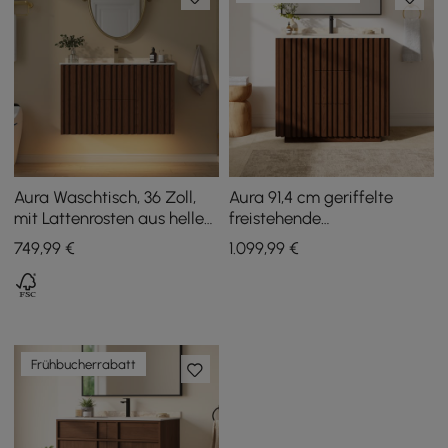
Aura Waschtisch, 36 Zoll,
Aura 91,4 cm geriffelte
mit Lattenrosten aus hellem
freistehende
Eschenholz, Oberfläche
Badezimmerwaschtisch
749
,99
€
1.099
,99
€
aus künstlichem Travertin
mit Waschbecken und
Beleuchtung
Frühbucherrabatt