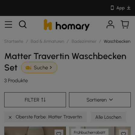
App
Startseite
/
Bad & Armaturen
/
Badezimmer
/
Waschbecken S
Matter Travertin Waschbecken
Set
Suche
3 Produkte
FILTER
Sortieren
Oberste Farbe: Matter Travertin
Alle Löschen
Frühbucherrabatt