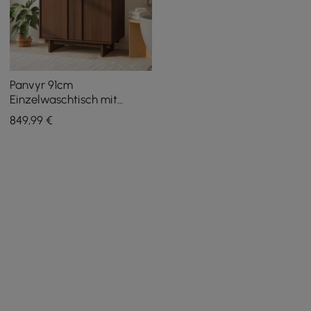
Panvyr 91cm
Einzelwaschtisch mit
Waschbecken und
849
,99
€
Arbeitsplatte aus
Sinterstein